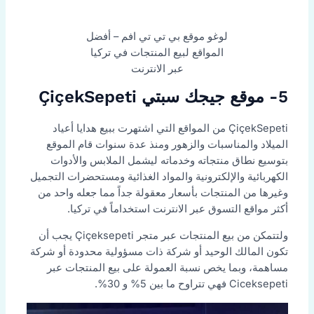
لوغو موقع بي تي تي افم – أفضل
المواقع لبيع المنتجات في تركيا
عبر الانترنت
5- موقع جيجك سبتي ÇiçekSepeti
ÇiçekSepeti من المواقع التي اشتهرت ببيع هدايا أعياد
الميلاد والمناسبات والزهور ومنذ عدة سنوات قام الموقع
بتوسيع نطاق منتجاته وخدماته ليشمل الملابس والأدوات
الكهربائية والإلكترونية والمواد الغذائية ومستحضرات التجميل
وغيرها من المنتجات بأسعار معقولة جداً مما جعله واحد من
أكثر مواقع التسوق عبر الانترنت استخداماً في تركيا.
ولتتمكن من بيع المنتجات عبر متجر Çiçeksepeti يجب أن
تكون المالك الوحيد أو شركة ذات مسؤولية محدودة أو شركة
مساهمة، وبما يخص نسبة العمولة على بيع المنتجات عبر
Ciceksepeti فهي تتراوح ما بين 5% و 30%.