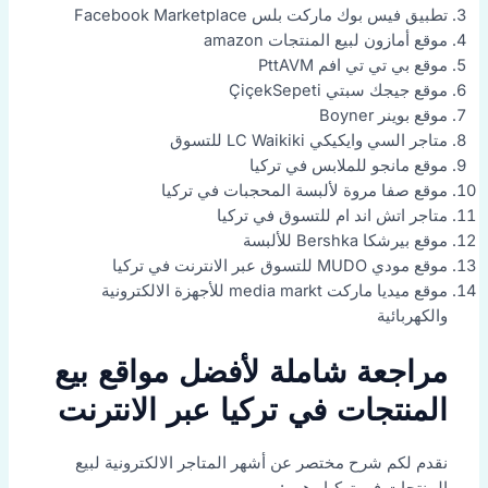
تطبيق فيس بوك ماركت بلس Facebook Marketplace
موقع أمازون لبيع المنتجات amazon
موقع بي تي تي افم PttAVM
موقع جيجك سبتي ÇiçekSepeti
موقع بوينر Boyner
متاجر السي وايكيكي LC Waikiki للتسوق
موقع مانجو للملابس في تركيا
موقع صفا مروة لألبسة المحجبات في تركيا
متاجر اتش اند ام للتسوق في تركيا
موقع بيرشكا Bershka للألبسة
موقع مودي MUDO للتسوق عبر الانترنت في تركيا
موقع ميديا ماركت media markt للأجهزة الالكترونية
والكهربائية
مراجعة شاملة لأفضل مواقع بيع
المنتجات في تركيا عبر الانترنت
نقدم لكم شرح مختصر عن أشهر المتاجر الالكترونية لبيع
المنتجات في تركيا وهي :