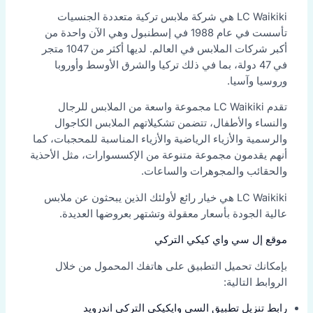
LC Waikiki هي شركة ملابس تركية متعددة الجنسيات
تأسست في عام 1988 في إسطنبول وهي الآن واحدة من
أكبر شركات الملابس في العالم. لديها أكثر من 1047 متجر
في 47 دولة، بما في ذلك تركيا والشرق الأوسط وأوروبا
وروسيا وآسيا.
تقدم LC Waikiki مجموعة واسعة من الملابس للرجال
والنساء والأطفال، تتضمن تشكيلاتهم الملابس الكاجوال
والرسمية والأزياء الرياضية والأزياء المناسبة للمحجبات، كما
أنهم يقدمون مجموعة متنوعة من الإكسسوارات، مثل الأحذية
والحقائب والمجوهرات والساعات.
LC Waikiki هي خيار رائع لأولئك الذين يبحثون عن ملابس
عالية الجودة بأسعار معقولة وتشتهر بعروضها العديدة.
موقع إل سي واي كيكي التركي
بإمكانك تحميل التطبيق على هاتفك المحمول من خلال
الروابط التالية:
رابط تنزيل تطبيق السي وايكيكي التركي اندرويد