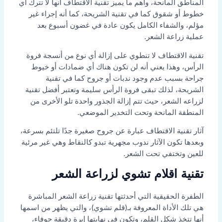
المناطق المانحة، وأهم ما يميز تقنية الاقتطاف أنها لا تترك أي
خطوط أو شقوق كما في تقنية الشريحة، كما أنه إجراء غير
مؤلم، والشفاء الكامل يكون عادة في غضون أسبوع بعد
عملية زراعة الشعر.
تقنية الاقتطاف لا تنطوي على إزالة أي نوع من أنسجة فروة
الرأس، وهذا يعني أنه لن تكون هناك أي ضمادات أو خيوط
جراحة بسبب عدم وجود ندبات أو جروح كما في تقنية
الشريحة، لذلك تبقى فروة الرأس سليمة وتعتبر أفضل تقنية
لزراعه الشعر، حيث تتم إزالة الجذور واحدة تلو الأخرى من
المنطقة المانحة وتحت التخدير الموضعي.
آثار تقنية الاقتطاف عبارة عن جروح صغيرة جدًا تلتئم بسرعة،
وبعدها تكون الآثار ندوب مجهرية تبدو كالنقاط وهي غير مرئية
للعين وتختفي تحت الشعر.
تقنية اقلام تشوي لزراعة الشعر
الطفرة الحقيقية التي أحدثتها تقنية زراعة الشعر المباشرة
هي تلك الأداة المعروفة بـ(قلم تشوي)، والتي يظهر من اسمها
أنها تتخذ شكل القلم، وتكون في نهايتها إبرة دقيقة جوفاء،