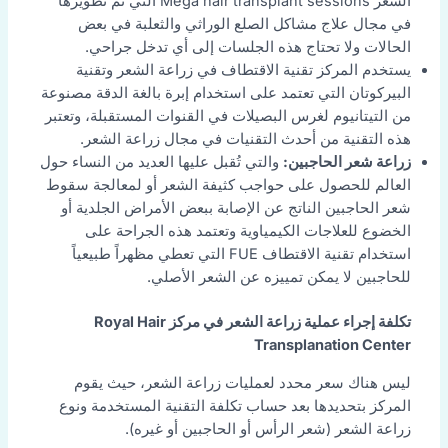
الشعر Mega hair transplant sessions التي تم تطويرها
في مجال علاج مشاكل الصلع الوراثي والثعلبة في بعض
الحالات ولا تحتاج هذه الجلسات إلى أي تدخل جراحي.
يستخدم المركز تقنية الاقتطاف في زراعة الشعر وتقنية
البيركوتان التي تعتمد على استخدام إبرة بالغة الدقة مصنوعة
من التيتانيوم لغرس البصيلات في القنوات المستقبلة، وتعتبر
هذه التقنية من أحدث التقنيات في مجال زراعة الشعر.
زراعة شعر الحاجبين:
والتي تُقبل عليها العديد من النساء حول
العالم للحصول على حواجب كثيفة الشعر أو لمعالجة سقوط
شعر الحاجبين الناتج عن الإصابة ببعض الأمراض الجلدية أو
الخضوع للعلاجات الكيمياوية وتعتمد هذه الجراحة على
استخدام تقنية الاقتطاف FUE التي تعطي مظهراً طبيعياً
للحاجبين لا يمكن تمييزه عن الشعر الأصلي.
تكلفة إجراء عملية زراعة الشعر في مركز Royal Hair
Transplanation Center
ليس هناك سعر محدد لعمليات زراعة الشعر، حيث يقوم
المركز بتحديدها بعد حساب تكلفة التقنية المستخدمة ونوع
زراعة الشعر (شعر الرأس أو الحاجبين أو غيره).