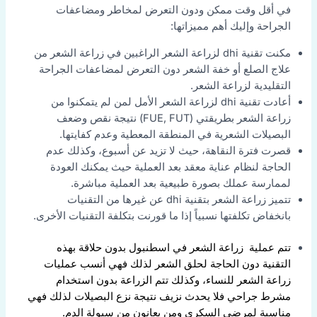
في أقل وقت ممكن ودون التعرض لمخاطر ومضاعفات
الجراحة وإليك أهم مميزاتها:
مكنت تقنية dhi لزراعة الشعر الراغبين في زراعة الشعر من
علاج الصلع أو خفة الشعر دون التعرض لمضاعفات الجراحة
التقليدية لزراعة الشعر.
أعادت تقنية dhi لزراعة الشعر الأمل لمن لم يتمكنوا من
زراعة الشعر بطريقتي (FUE, FUT) نتيجة نقص وضعف
البصيلات الشعرية في المنطقة المعطية وعدم كفايتها.
قصرت فترة النقاهة، حيث لا تزيد عن أسبوع، وكذلك عدم
الحاجة لنظام عناية معقد بعد العملية حيث يمكنك العودة
لممارسة عملك بصورة طبيعية بعد العملية مباشرة.
تتميز زراعة الشعر بتقنية dhi عن غيرها من التقنيات
بانخفاض تكلفتها نسبياً إذا ما قورنت بتكلفة التقنيات الأخرى.
تتم عملية زراعة الشعر في اسطنبول بدون حلاقة بهذه
التقنية دون الحاجة لحلق الشعر لذلك فهي أنسب عمليات
زراعة الشعر للنساء، وكذلك تتم الزراعة بدون استخدام
مشرط جراحي فلا يحدث نزيف نتيجة نزع البصيلات لذلك فهي
مناسبة لمرضى السكري ومن يعانون من سيولة الدم.