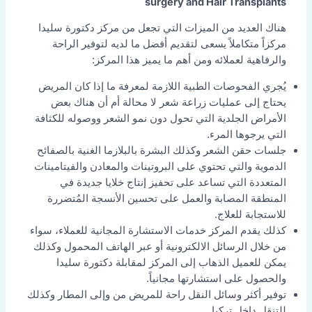
surgery and Hair Transplants
هناك العديد من الميزات التي تجعل من مركز دكتورة سليدا
مركزاً متكاملاً يسعى لتقديم أفضل ما لديه لتوفير الراحة
والرفاهية لعملائه ومن أهم ما يميز هذا المركز:
يُجري الفحوصات الطبية اللازمة لمعرفة ما إذا كان المريض
يحتاج إلى عمليات زراعة شعر لا محالة أم أن هناك بعض
الأمراض الجلدية التي تحول دون نمو الشعر ووصوله للكثافة
التي يرجوها المرء.
جلسات حقن الشعر وكذلك البشرة بالبلازما الغنية بالصفائح
الدموية والتي تحتوي على البروتينات والمعادن والفيتامينات
المتعددة التي تساعد على تحفيز إنتاج خلايا جديدة في
المنطقة المصابة والعمل على تحسين الأنسجة المُتضررة
للاستجابة للعلاج.
كذلك يقدم المركز خدمات الاستشارة المجانية للعملاء، سواء
من خلال الرسائل الالكترونية أو عبر الهاتف المحمول وكذلك
يمكن للعميل الذهاب إلى المركز لمقابلة دكتورة سليدا
والحصول على استشارتها مجانياً.
توفير أكثر وسائل النقل راحة للمريض من وإلى المطار وكذلك
للتنقل داخل تركيا.