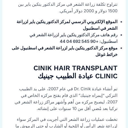
تتراوح تكلفة زراعة الشعر في مركز الدكتور يتكين باير بين
1500 دولار و 2000 دولار أمريكي.
الموقع الإلكتروني الرسمي لمركز الدكتور يتكين باير لزراعة
الشعر في اسطنبول
رقم هاتف مركز الدكتور يتكين باير لزراعة الشعر في
اسطنبول: +90 545 692 04 44
موقع مركز الدكتور يتكين باير لزراعة الشعر في اسطنبول على
خرائط غوغل
CINIK HAIR TRANSPLANT
CLINIC عيادة الطبيب جينيك
تم أنشاء عيادة Dr. Cinik في عام 2007، على يد الطبيب
التركي “إيمراه جينيك” الذي قام بفتح مركزه الخاص في
2007، ليصبح مركزه من أهم وأشهر مراكز زراعة الشعر في
تركيا بعد مُضي أقل من 10 سنوات على إنشائه.
تخطت عمليات زراعة الشعر التي أجريت في المركز سواء
لزراعة شعر الرأس أو اللحية أو الشارب أو حتى الرموش ما