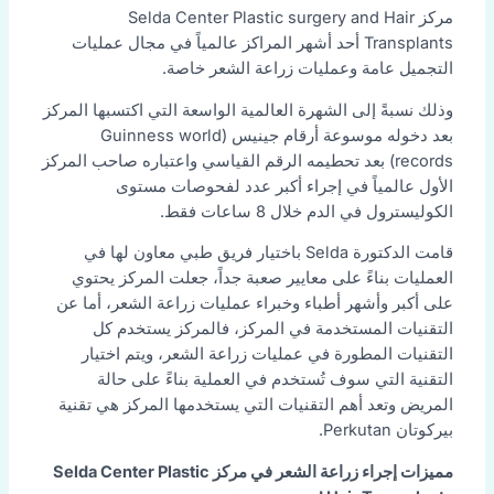
مركز Selda Center Plastic surgery and Hair
Transplants أحد أشهر المراكز عالمياً في مجال عمليات
التجميل عامة وعمليات زراعة الشعر خاصة.
وذلك نسبةً إلى الشهرة العالمية الواسعة التي اكتسبها المركز
بعد دخوله موسوعة أرقام جينيس (Guinness world
records) بعد تحطيمه الرقم القياسي واعتباره صاحب المركز
الأول عالمياً في إجراء أكبر عدد لفحوصات مستوى
الكوليسترول في الدم خلال 8 ساعات فقط.
قامت الدكتورة Selda باختيار فريق طبي معاون لها في
العمليات بناءً على معايير صعبة جداً، جعلت المركز يحتوي
على أكبر وأشهر أطباء وخبراء عمليات زراعة الشعر، أما عن
التقنيات المستخدمة في المركز، فالمركز يستخدم كل
التقنيات المطورة في عمليات زراعة الشعر، ويتم اختيار
التقنية التي سوف تُستخدم في العملية بناءً على حالة
المريض وتعد أهم التقنيات التي يستخدمها المركز هي تقنية
بيركوتان Perkutan.
مميزات إجراء زراعة الشعر في مركز Selda Center Plastic