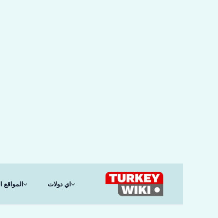
خطي
لى
لمحتوى
اي دولات
المواقع ال