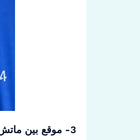
3- موقع بين ماتش لمشاهدة مباريات يورو بث مباشر beinmatch