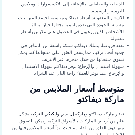
الداخلية والمعاطف، بالإضافة إلى الإكسسوارات وملابس
اليومية والرسمية.
الأسعار المعقولة: أسعار ديفاكتو مناسبة لجيمع الميزانيات
مقارنة بالجودة التي تقدمها، مما يجعلها خيارًا مثاليًا
للأشخاص الذين يرغبون في الحصول على ملابس بأسعار
معقولة.
تعدد فروعها: يمتلك ديفاكتو شبكة واسعة من المتاجر في
جميع أنحاء تركيا، مما يسهل العثور على منتجاتها كما يمكن
تسوق منتجاتها من خلال متجرها عبر الانترنت
سهولة استبدال والإرجاع: يوفر ديفاكتو سهولة الاستبدال
والإرجاع، مما يوفر للعملاء راحة البال عند الشراء.
متوسط أسعار الملابس من
ماركة ديفاكتو
تعتبر ماركة ديفاكتو و
ماركة إل سي وايكيكي التركية
بشكل
عام من أرخص الماركات بالأسواق التركية ويمكن التسوق
منها دون القلق من الفاتورة حيث تبدأ أسعار الملابس فيها من
200 ليرة تركية وما فوق.