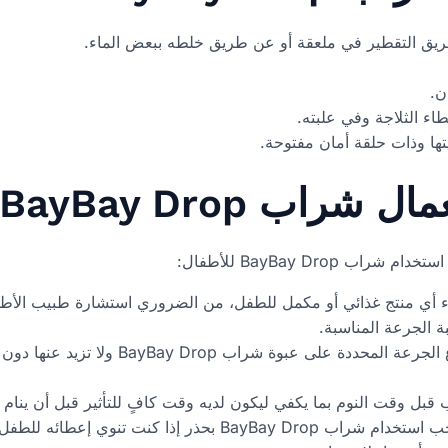
ن.
اء الثلاجة وفي علبته.
تها وذات حلقة أمان مفتوحة.
BayBay Dro للأطفال
 BayBay Drop للأطفال:
ء أي منتج غذائي أو مكمل للطفل، من الضروري استشارة طبيب الأطف
ة الجرعة المناسبة.
اتبع الجرعة الموصى بها: تأكد من اتباع الجرع
ب قبل وقت النوم بما يكفي ليكون لديه وقت كافٍ للتأثير قبل أن ينام 
توخي الحذر في الاستخدام المتكرر: يجب استخدام شراب BayBay Drop 