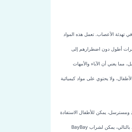
في تهدئة الأعصاب. تعمل هذه المواد
BayBay  الأطفال على البقاء نائمين لفترات أطول دون اضطرارهم إلى
 مما يعني أن الآباء والأمهات
استخدام مع الأطفال، ولا يحتوي على مواد كيميائية
ادئ ومسترسل، يمكن للأطفال الاستفادة
تقليل التوتر والقلق: الزيزفون والبابونج معروفين بخصائصهما المهدئة التي تساعد على تخفيف التوتر والقلق. بالتالي، يمكن لشراب BayBay