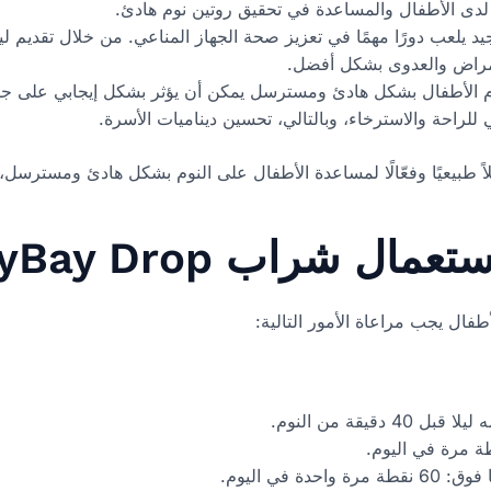
د يلعب دورًا مهمًا في تعزيز صحة الجهاز المناعي. من خلال تقديم ليا
مراض والعدوى بشكل أفضل.
نوم الأطفال بشكل هادئ ومسترسل يمكن أن يؤثر بشكل إيجابي على جودة 
للراحة والاسترخاء، وبالتالي، تحسين ديناميات الأسرة.
، شراب BayBay Drop هو حلاً طبيعيًا وفعّالًا لمساعدة الأطفال على النوم بشكل هاد
 شراب BayBay Drop؟
ال يجب مراعاة الأمور التالية:
قيقة من النوم.