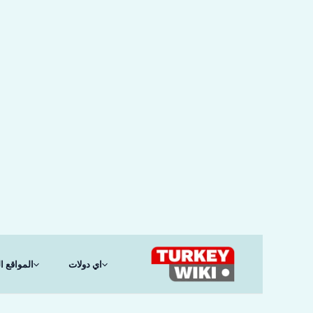
خطي
لى
لمحتوى
اي دولات
المواقع ال