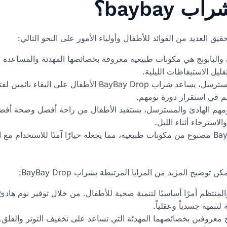
baybay؟
ون والبابونج هي مكونات طبيعية معروفة بخصائصها المهدئة والمساعدة 
يل الاستيقاظات الليلية.
تعزيز استقرار النوم: بفضل تأثيرها المسترسل، يساعد شراب Drop
هم في استقرار دورة نومهم.
نومهم الهادئ والمسترسل، يستفيد الأطفال من راحة أفضل وصحة أفضل،
استرخاء أثناء الليل.
منتج طبيعي وآمن: شراب BayBay Drop مصنوع من مكونات طبيعية، مما يجعله خيارًا آمنًا لل
توضيح المزيد من المزايا المرتبطة بشراب BayBay Drop:
 والمنتظم أمرًا أساسيًا لتنمية صحية للأطفال. من خلال توفير نوم ه
نمية جسدياً وعقلياً.