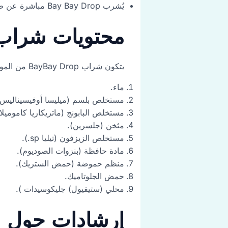
يُشرب Bay Bay Drop مباشرة عن طريق التقطير في ملعقة أو عن طريق خلطه ببعض الماء.
محتويات شراب BayBay Drop بالع
يتكون شراب BayBay Drop من المواد التالية
ماء.
مستخلص بلسم (ميليسا أوفيسيناليس)
مستخلص البابونج (ماتريكاريا كاموميلا)
مثخن (جلسرين).
مستخلص الزيزفون (تيليا sp.).
مادة حافظة (بنزوات الصوديوم).
منظم حموضة (حمض الستريك).
حمض الجلوتاميك.
محلي (ستيفيول) جليكوسيدات ).
إرشادات حول شراب Bay Drop