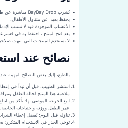
يُشرب BayBay Drop مباشرة عن طريق التقطير في ملعقة أو عن طريق خلطه ببعض الماء.
يحفظ بعيدا عن متناول الأطفال.
الأعشاب الموجودة فيه لا تسبب الإدما
بعد فتح المنتج ، احتفظ به في قسم غط
لا تستخدم المنتجات التي انتهت صلاحي
نصائح عند استعمال شراب p
بالطبع، إليك بعض النصائح المهمة عند استخدام شراب
استشر الطبيب: قبل أن تبدأ في إعطا
ملاءمة هذا المنتج لحالة الطفل ومراقب
عمر الطفل ووزنه واحتياجاته الخاصة.
تناوَله قبل النوم: يُفضل إعطاء الشرا