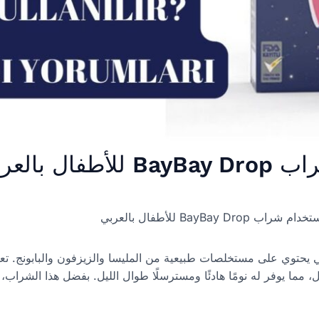
ل بالعربي
اب BayBay Drop للأطفال بالعربي
 هو مكمل غذائي يحتوي على مستخلصات طبيعية من المليسا والزيزفون والبابونج
فل، مما يوفر له نومًا هادئًا ومسترسلًا طوال الليل. بفضل هذا الشراب