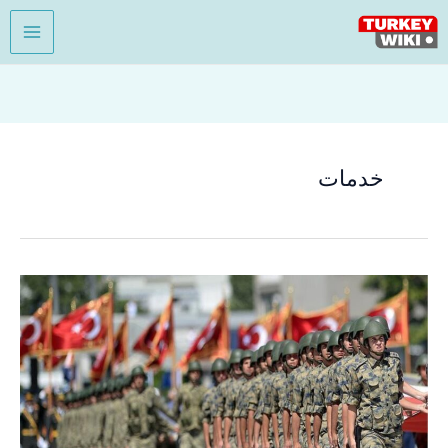
خطي
لى
لمحتوى
خدمات
رابط
تقديم
طلب
اعفاء
من
الخدمة
العسكرية
في