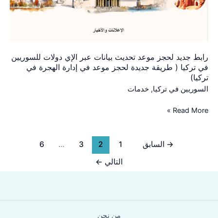
تحديث
بيانات
عبر
الإي
دولات
رابط جديد لحجز موعد تحديث بيانات عبر الإي دولات للسوريين
للسوريين
في تركيا ( طريقة جديدة لحجز موعد في إدارة الهجرة في
في
تركيا)
تركيا
السوريين في تركيا
,
خدمات
(
طريقة
Read More »
جديدة
لحجز
موعد
→
السابق
1
2
3
…
6
في
التالي
←
إدارة
الهجرة
في
تركيا)
من نحن