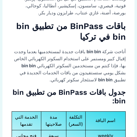
قونية، قيصري، سامسون، إسكيشير، أنطاليا، كوجالي،
بورصة، أضنة، غازي عنتاب، طرابزون وديار بكر.
باقات BinPass من تطبيق bin
bin في تركيا
أتاحت شركة
bin bin
باقات جديدة لمستخدميها بعدما وجدت
إقبال كبير ومستمر على استخدام السكوتر الكهربائي الخاص
بها، فإذا كنتم من مستخدمين السكوتر الكهربائي
bin bin
بشكل يومي ستستفيدون من باقات الخدمات الجديدة في
تطبيق
bin bin
لاستئجار سكوتر كهربائي.
جدول باقات BinPass من تطبيق bin
bin:
التكلفة
مدة
الخدمة التي
اسم الباقة
(السعر)
صلاحيتها
تقدمها
weekly
سبعة
فتح مجاني