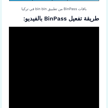
باقات BinPass من تطبيق bin bin في تركيا
طريقة تفعيل BinPass بالفيديو: