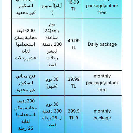
16.99
package\unlock
أيام(أسبوع
للسكوتر
TL
free
)
غير محدود
يوم
واحد(24
200دقيقة
ساعة)
مجانية يمكن
49.99
Daily package
200 دقيقة
استخدامها
TL
لعشر
لغاية
رحلات
عشر رحلات
فقط
monthly
فتح مجاني
39.99
30 يوم
package\unlock
للسكوتر
TL
(شهر)
free
غير محدود
300دقيقة
30 يوم
مجانية يمكن
monthly
299.9
300 دقيقة
استخدامها
package
9 TL
ل 25 رحلة
لغاية
فقط
25 رحلة