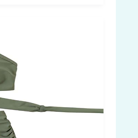
5
من
أشهر
ماركات
ملابس
السباحة
في
تركيا