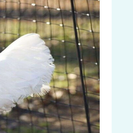
أشهر
مصانع
الدجاج
المجمد
في
تركيا