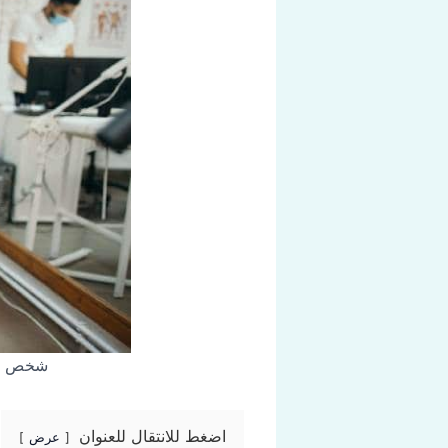
شخص يخض
اضغط للانتقال للعنوان
عرض