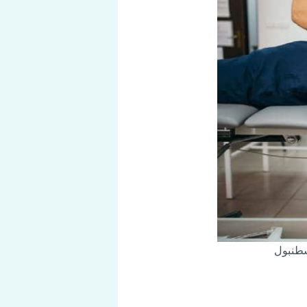
سطنبول