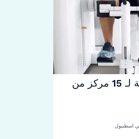
تعرف على العلاج الطبيعي ( الفيزيائي) – وتزود بقائمة لـ 15 مركز من