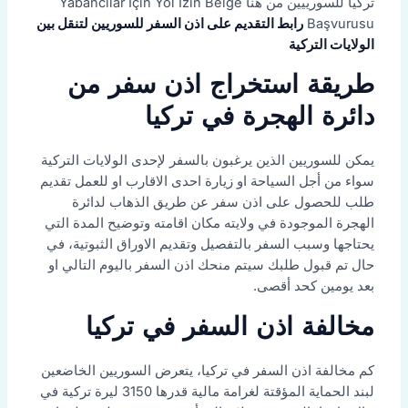
تركيا للسورييين من هنا Yabancılar İçin Yol İzin Belge
Başvurusu
رابط التقديم على اذن السفر للسوريين لتنقل بين
الولايات التركية
طريقة استخراج اذن سفر من
دائرة الهجرة في تركيا
يمكن للسوريين الذين يرغبون بالسفر لإحدى الولايات التركية
سواء من أجل السياحة او زيارة احدى الاقارب او للعمل تقديم
طلب للحصول على اذن سفر عن طريق الذهاب لدائرة
الهجرة الموجودة في ولايته مكان اقامته وتوضيح المدة التي
يحتاجها وسبب السفر بالتفصيل وتقديم الاوراق الثبوتية، في
حال تم قبول طلبك سيتم منحك اذن السفر باليوم التالي او
بعد يومين كحد أقصى.
مخالفة اذن السفر في تركيا
كم مخالفة اذن السفر في تركيا، يتعرض السوريين الخاضعين
لبند الحماية المؤقتة لغرامة مالية قدرها 3150 ليرة تركية في