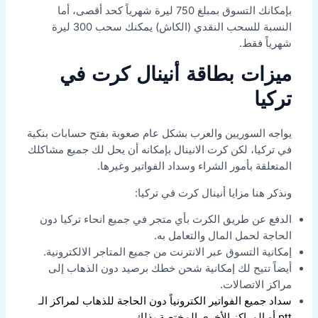
بإمكانك التسوق بمبلغ 750 ليرة شهرياً كحد أقصى، أما
النسبة للسحب النقدي (الكاش) يمكنك سحب 300 ليرة
شهرياً فقط.
ميزات بطاقة أنينال كرت في
تركيا
يواجه السوريين والعرب بشكل عام صعوبة بفتح حسابات بنكية
في تركيا، لكن كرت الانينال بإمكانه أن يحل لك جميع مشاكلك
المتعلقة بأمور الشراء وسداد الفواتير وغيرها.
ونذكر هنا مزايا أنينال كرت في تركيا:
الدفع عن طريق الكرت بأي متجر في جميع انحاء تركيا دون
الحاجة لحمل المال والتعامل به.
إمكانية التسوق عبر الانترنت من جميع المتاجر الالكترونية.
أيضاً تتيح لك إمكانية شحن خطك برصيد دون الذهاب إلى
مراكز الاتصالات.
سداد جميع الفواتير الكترونياً دون الحاجة للذهاب لمراكز الـ
ptt أو المراكز الأخرى المختصة بذلك.