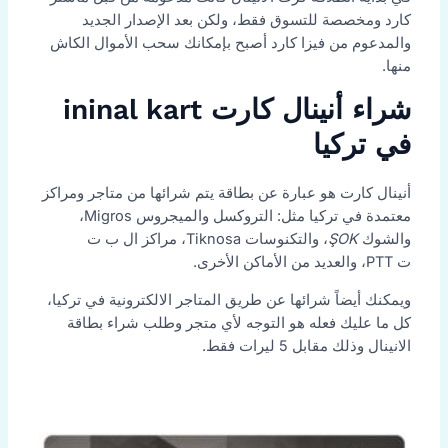
كارد ومخصصة للتسوق فقط، ولكن بعد الإصدار الجديد
والمدعوم من فيزا كارد أصبح بإمكانك سحب الأموال الكاش
منها.
شراء أنينال كارت ininal kart
في تركيا
أنينال كارت هو عبارة عن بطاقة يتم شرائها من متاجر ومراكز
معتمدة في تركيا مثل: التروكسل والميجروس Migros،
والشوك
ŞOK
، والتكنوسات Tiknosa، مراكز ال ب ت
ت PTT، والعديد من الأماكن الأخرى.
ويمكنك أيضاً شرائها عن طريق المتاجر الالكترونية في تركيا،
كل ما عليك فعله هو التوجه لأي متجر وطلب شراء بطاقة
الانينال وذلك مقابل 5 ليرات فقط.