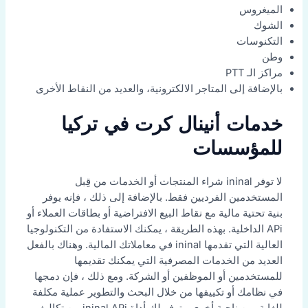
الميغروس
الشوك
التكنوسات
وطن
مراكز الـ PTT
بالإضافة إلى المتاجر الالكترونية، والعديد من النقاط الأخرى
خدمات أنينال كرت في تركيا
للمؤسسات
لا توفر ininal شراء المنتجات أو الخدمات من قِبل
المستخدمين الفرديين فقط. بالإضافة إلى ذلك ، فإنه يوفر
بنية تحتية مالية مع نقاط البيع الافتراضية أو بطاقات العملاء أو
APi الداخلية. بهذه الطريقة ، يمكنك الاستفادة من التكنولوجيا
العالية التي تقدمها ininal في معاملاتك المالية. وهناك بالفعل
العديد من الخدمات المصرفية التي يمكنك تقديمها
للمستخدمين أو الموظفين أو الشركة. ومع ذلك ، فإن دمجها
في نظامك أو تكييفها من خلال البحث والتطوير عملية مكلفة
للغاية. من ناحية أخرى ، توفر لك أداة ininal APi من تكاليف