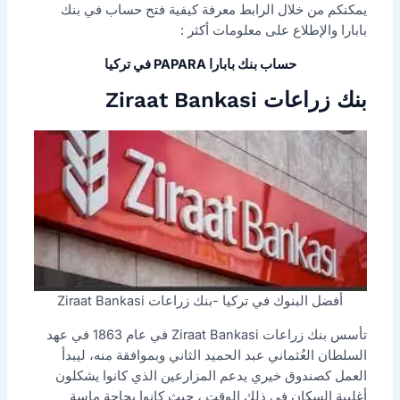
يمكنكم من خلال الرابط معرفة كيفية فتح حساب في بنك
بابارا والإطلاع على معلومات أكثر :
حساب بنك بابارا PAPARA في تركيا
بنك زراعات Ziraat Bankasi
أفضل البنوك في تركيا -بنك زراعات Ziraat Bankasi
تأسس بنك زراعات Ziraat Bankasi في عام 1863 في عهد
السلطان العُثماني عبد الحميد الثاني وبموافقة منه، ليبدأ
العمل كصندوق خيري يدعم المزارعين الذي كانوا يشكلون
أغلبية السكان في ذلك الوقت ، حيث كانوا بحاجة ماسة