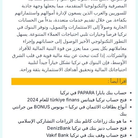
المصرفية والتكنولوجيا المتقدمة، مما يجعلها وجهة جاذبة
للسوريين والعرب الذين يسعون لإدارة أموالهم واستثماراتهم
بكفاءة. من خلال تقديم خدمات متعددة، بدءاً من الحسابات
الجارية وصولاً إلى الاستثمارات والتمويل، وتوفر البنوك في
تركيا فرصاً وخيارات تلبي احتياجات العملاء المتنوعة. يسهل
التطور التكنولوجي الأخير الوصول إلى حساباتهم وإجراء
معاملاتهم بكل يسر، مما يعزز من قوة البنية المالية للأفراد
والشركات. إذا كنت تبحث عن بيئة مالية قوية في قلب الشرق
الأوسط، فإن البنوك في تركيا تشكل خياراً جيداً لتلبية
احتياجاتك المالية وتحقيق أهدافك الاستثمارية بثقة وراحة.
اقرأ أيضاً :
حساب بنك بابارا PAPARA في تركيا
فتح حساب تركيا فينانس türkiye finans للعام 2024
أنواع بطاقات الائتمان في تركيا – بونوس BONUS من جرانتي
بنك
ما هو بنك زراعات كاتلم بنك الزراعات التشاركي الإسلامي
فتح حساب دنيز بنك في تركيا DenizBank
فتح حساب وقف بنك في تركيا Vakıf Bank