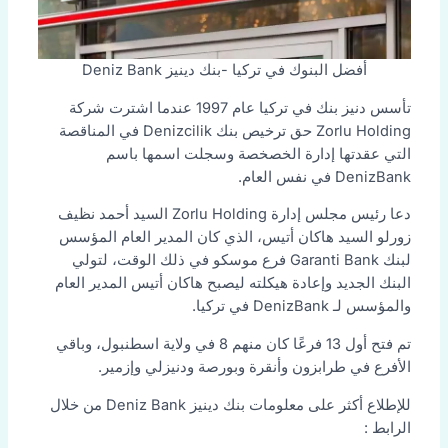
أفضل البنوك في تركيا -بنك دينيز Deniz Bank
تأسس دنيز بنك في تركيا عام 1997 عندما اشترت شركة
Zorlu Holding حق ترخيص بنك Denizcilik في المناقصة
التي عقدتها إدارة الخصخصة وسجلت اسمها باسم
DenizBank في نفس العام.
دعا رئيس مجلس إدارة Zorlu Holding السيد أحمد نظيف
زورلو السيد هاكان أتيس، الذي كان المدير العام المؤسس
لبنك Garanti Bank فرع موسكو في ذلك الوقت، لتولي
البنك الجديد وإعادة هيكلته ليصبح هاكان أتيس المدير العام
والمؤسس لـ DenizBank في تركيا.
تم فتح أول 13 فرعًا كان منهم 8 في ولاية اسطنبول، وباقي
الأفرع في طرابزون وأنقرة وبورصة ودنيزلي وإزمير.
للإطلاع أكثر على معلومات بنك دينيز Deniz Bank من خلال
الرابط :