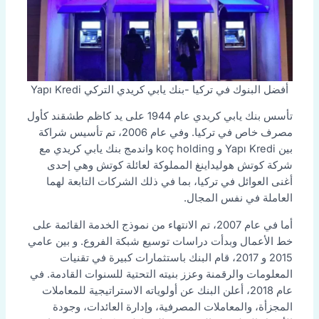
أفضل البنوك في تركيا -بنك يابي كريدي التركي Yapı Kredi
تأسس بنك يابي كريدي عام 1944 على يد كاظم طشقند كأول
مصرف خاص في تركيا. وفي عام 2006، تم تأسيس شراكة
بين Yapı Kredi و koç holding واندمج بنك يابي كريدي مع
شركة كوتش هوليداينغ المملوكة لعائلة كوتش وهي إحدى
أغنى العوائل في تركيا، بما في ذلك الشركات التابعة لهما
العاملة في نفس المجال.
أما في عام 2007، تم الانتهاء من نموذج الخدمة القائمة على
خط الأعمال وبدأت دراسات توسيع شبكة الفروع. و بين عامي
2015 و 2017، قام البنك باستثمارات كبيرة في تقنيات
المعلومات والرقمنة وعزز بنيته التحتية للسنوات القادمة. في
عام 2018، أعلن البنك عن أولوياته الاستراتيجية للمعاملات
المجزأة، والمعاملات المصرفية، وإدارة العائدات، وجودة