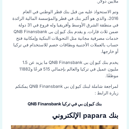
ملايين دولار.
وتم الاستحواذ عليه من قبل بنك قطر الوطني في العام
2016، والذي هو أكبر بنك في قطر والمؤسسة المالية الرائدة
في منطقة الشرق الأوسط وأفريقيا وله فروع في 31 دولة
ضمن ثلاث قارات. و يقدم بنك كيو إن بى QNB Finansbank
خدمات مصرفية مجانية مثل التحويلات البنكية وإمكانية فتح
حساب بالعملات الأجنبية وبطاقات خصم للاستخدام في تركيا
أو خارجها.
يخدم بنك كيو إن بى QNB Finansbank ما يزيد عن 1.5
مليون عميل في تركيا والعالم بإجمالي 515 فرعًا و11882
موظفًا.
لمراجعة شاملة لبنك كيو إن بى QNB Finansbank يمكنكم
زيارة الرابط :
بنك كيو إن بي في تركيا QNB Finansbank
بنك papara الإلكتروني