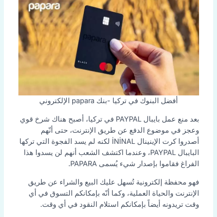
أفضل البنوك في تركيا -بنك papara الإلكتروني
بعد منع عمل بايبال PAYPAL في تركيا، أصبح هناك شرخ قوي
وعجز في موضوع الدفع عن طريق الإنترنت، حتى أنّهم
أصدروا كرت الإينينال İNİNAL لكنه لم يسد الفجوة التي تركها
البايبال PAYPAL، وعندما اكتشف الشعب أنهم لن يسدوا هذا
الفراغ فقاموا بإصدار شيء يُسمى PAPARA.
فهو محفظة إلكترونية تُسهل عليك البيع والشراء عن طريق
الإنترنت والحياة العملية، وكما أنّه بإمكانكم التسوق في أي
وقت تريدونه أيضاً بإمكانكم استلام النقود في أي وقت.