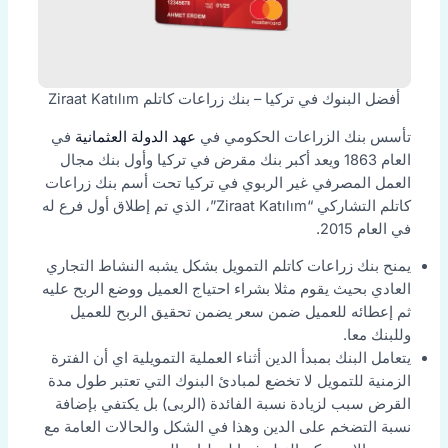
أفضل البنوك في تركيا – بنك زراعات كاتلم Ziraat Katılım
تأسس بنك الزراعات الحكومي في
عهد الدولة العثمانية
في
العام 1863 ويعد أكبر بنك مقرض في تركيا وأول بنك مجال
العمل المصرفي غير الربوي في تركيا تحت أسم بنك زراعات
كاتلم التشاركي “Ziraat Katılım”، الذي تم إطلاق أول فرع له
في العام 2015.
يمنح بنك زراعات كاتلم التمويل بشكل يشبه النشاط التجاري
العادي بحيث يقوم مثلا بشراء احتياج العميل ووضع الربح عليه
ثم إعطائه للعميل ضمن سعر يضمن تحقيق الربح للعميل
وللبنك معا.
يتعامل البنك بمبدأ الدين أثناء العملية التمويلية اي أن الفترة
الزمنية للتمويل لا تخضع لمبادئ البنوك التي تعتبر طول مدة
القرض سبب لزيادة نسبة الفائدة (الربى) بل يكتفي بإضافة
نسبة التضخم على الدين وهذا في الشكل والحالات العامة مع