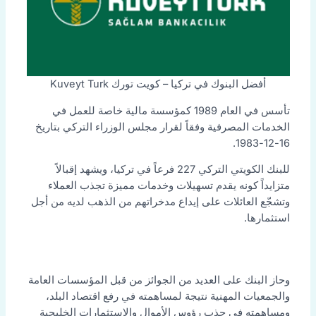
أفضل البنوك في تركيا – كويت تورك Kuveyt Turk
تأسس في العام 1989 كمؤسسة مالية خاصة للعمل في
الخدمات المصرفية وفقاً لقرار مجلس الوزراء التركي بتاريخ
16-12-1983.
للبنك الكويتي التركي 227 فرعاً في تركيا، ويشهد إقبالاً
متزايداً كونه يقدم تسهيلات وخدمات مميزة تجذب العملاء
وتشجّع العائلات على إيداع مدخراتهم من الذهب لديه من أجل
استثمارها.
وحاز البنك على العديد من الجوائز من قبل المؤسسات العامة
والجمعيات المهنية نتيجة لمساهمته في رفع اقتصاد البلد،
ومساهمته في جذب رؤوس الأموال والاستثمارات الخليجية